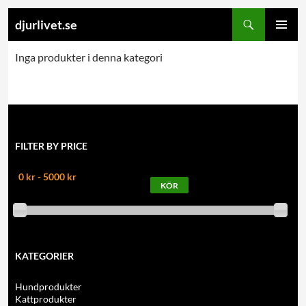
Search
djurlivet.se
SKIP
PRIMARY
TO
Inga produkter i denna kategori
MENU
CONTENT
FILTER BY PRICE
0 kr - 5000 kr
KATEGORIER
Hundprodukter
Kattprodukter