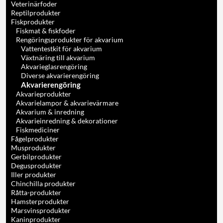
Veterinärfoder
Reptilprodukter
Fiskprodukter
Fiskmat & fiskfoder
Rengöringsprodukter för akvarium
Vattentestkit för akvarium
Växtnäring till akvarium
Akvarieglasrengöring
Diverse akvarierengöring
Akvarierengöring
Akvarieprodukter
Akvarielampor & akvarievärmare
Akvarium & inredning
Akvarieinredning & dekorationer
Fiskmediciner
Fågelprodukter
Musprodukter
Gerbilprodukter
Degusprodukter
Iller produkter
Chinchilla produkter
Råtta-produkter
Hamsterprodukter
Marsvinsprodukter
Kaninprodukter