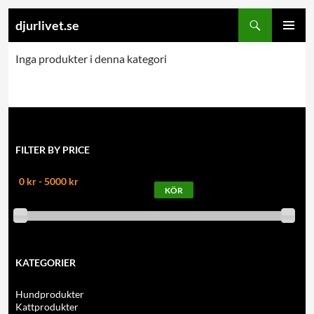
Search
djurlivet.se
SKIP
PRIMARY
TO
Inga produkter i denna kategori
MENU
CONTENT
FILTER BY PRICE
0 kr - 5000 kr
KATEGORIER
Hundprodukter
Kattprodukter