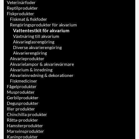
Veterinärfoder
Reptilprodukter
Fiskprodukter
Fiskmat & fiskfoder
Rengöringsprodukter för akvarium
Vattentestkit för akvarium
Växtnäring till akvarium
Akvarieglasrengöring
Diverse akvarierengöring
Akvarierengöring
Akvarieprodukter
Akvarielampor & akvarievärmare
Akvarium & inredning
Akvarieinredning & dekorationer
Fiskmediciner
Fågelprodukter
Musprodukter
Gerbilprodukter
Degusprodukter
Iller produkter
Chinchilla produkter
Råtta-produkter
Hamsterprodukter
Marsvinsprodukter
Kaninprodukter