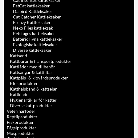
Cat It senses kattleksaker
FatCat kattleksaker
Da bird Kattleksaker
Cat Catcher Kattleksaker
Frenzy Kattleksaker
Neko Flies kattleksak
Petstages kattleksaker
Batteridrivna kattleksaker
Ekologiska kattleksaker
Diverse kattleksaker
Kattsand
Kattburar & transportprodukter
Kattlådor med tillbehör
Kattsängar & kattfiltar
Kattpäls- & klovårdsprodukter
Klösprodukter
Katthalsband & kattselar
Kattkläder
Hygienartiklar för katter
Diverse kattprodukter
Veterinärfoder
Reptilprodukter
Fiskprodukter
Fågelprodukter
Musprodukter