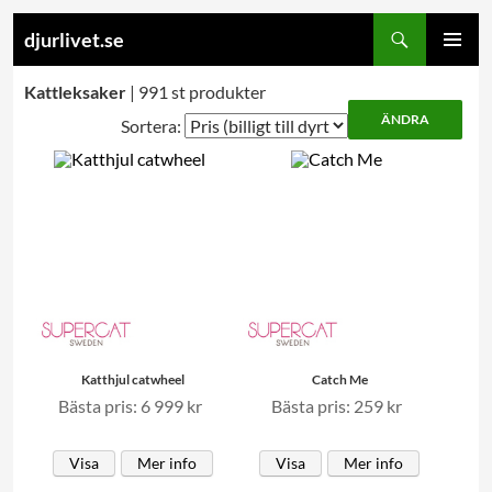
Search
djurlivet.se
SKIP
PRIMARY
TO
Kattleksaker
| 991 st produkter
MENU
CONTENT
Sortera:
Katthjul catwheel
Catch Me
Bästa pris: 6 999 kr
Bästa pris: 259 kr
Visa
Mer info
Visa
Mer info