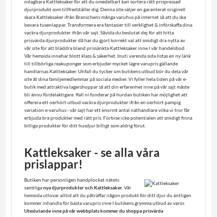
oslagbara Kattleksaker för att du omedelbart kan sortera rätt prispressad
djurprodukt som tillfredställer dig. Denna site säljer en garanterat originell
skara Kattleksaker ifrån Branschens många varuhus på internet så att du ska
bevara tusenlappar. Transformera era fantasier till verklighet & införskaffa dina
vackra djurprodukter ifrån vår sajt. Såvida du beslutat dej för att hitta
prisvärda djurprodukter då har du gjort korrekt val att smidigt dra nytta av
vår site för att bläddra bland prissänkta Kattleksaker inne I vår handelsbod
Vår hemsida innehar blott klass & säkerhet. Inuti varenda sida listas en ny länk
till tillbörliga reakuponger som erbjuder mycket lägre varupris gällande
handlarnas Kattleksaker. Utifall du tycker om butikens utbud bör du dela vår
site åt dina familjemedlemmar på sociala medier. Vi fyller hela tiden på vår e-
butik med attraktiva lagershoppar så att din erfarenhet inne på vår sajt måste
bli ännu fördelaktigare. Ifall ni funderar på hurdan butiken har möjlighet att
offerera ett oerhört utbud vackra djurprodukter ifrån en oerhört pampig
variation e-varuhus - vår sajt har ett enormt antal näthandlare vilka vi tror får
erbjuda bra produkter med rätt pris. Förbise icke potentialen att smidigt finna
billiga produkter för ditt husdjur billigt som aldrig förut.
Kattleksaker - se alla våra
prislappar!
Butiken har personligen handplockat nätets
samtliga
nya djurprodukter och Kattleksaker
. Vår
hemsida utlovar alltid att du påträffar någon produkt för ditt djur du äntligen
kommer inhandla för bästa varupris inne I butikens grymma utbud av varor.
Uteslutande inne på vår webbplats kommer du shoppa prisvärda