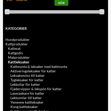
KATEGORIER
Hundprodukter
Kattprodukter
Kattmat
Kattgodis
Matprodukter
Kattleksaker
Kattmynta & leksaker med kattmynta
Aktiveringsleksaker för katter
Leksaksmöss till katter
Tygleksaker för katter
Lekbollar för katter
Fjädervippor & lekspön för katter
Laserpekare för katter
Lektunnlar till katter
Yeowww kattleksaker
Kong kattleksaker