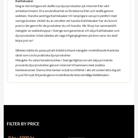
Kattleksaker
.
Idag är det billigare att skaffa nya djurprodukter på internet från vårt
artikelsortiment. Dra användbarhet av fördelarna från och skaffa genom
webben. Handla samtliga Kattleksaker till lämpligare varupris jämfört med
vanliga butiker. Utifall du är ute efter att handla Kattleksaker har du funnit
precis rätt genre för de produkter du vill handla. Vår Shop har sammaställt
mängder av webbshoppar i Sverige som garanterat vill sälja Kattleksaker och
djurprodukter. Inled således att väga tillgängligheten på dom varor du skall
köpa just nu!
Således måste du passa på att bläddra bland mängder innehållande framtida
såväl som coola praktiska djurprodukter
Mängder Av välsorterade butiker i Sverige fightas om att sälja prisvärda
prisvärda djurprodukter genom internet tillsammans med snabba
hemleveranser. Denna Site tänker också ta tillfället i akt att underrätta dig att
vi just förnyat följande genre innehållande
heta och billiga Kattleksaker
.
FILTER BY PRICE
0 kr - 5000 kr