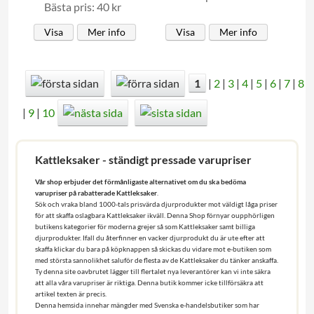
Bästa pris: 40 kr
Visa
Mer info
Visa
Mer info
1
|
2
|
3
|
4
|
5
|
6
|
7
|
8
|
9
|
10
Kattleksaker - ständigt pressade varupriser
Vår shop erbjuder det förmånligaste alternativet om du ska bedöma
varupriser på rabatterade Kattleksaker
.
Sök och vraka bland 1000-tals prisvärda djurprodukter mot väldigt låga priser
för att skaffa oslagbara Kattleksaker ikväll. Denna Shop förnyar oupphörligen
butikens kategorier för moderna grejer så som Kattleksaker samt billiga
djurprodukter. Ifall du återfinner en vacker djurprodukt du är ute efter att
skaffa klickar du bara på köpknappen så skickas du vidare mot e-butiken som
med största sannolikhet saluför de flesta av de Kattleksaker du tänker anskaffa.
Ty denna site oavbrutet lägger till flertalet nya leverantörer kan vi inte säkra
att alla våra varupriser är riktiga. Denna butik kommer icke tillförsäkra att
artikel texten är precis.
Denna hemsida innehar mängder med Svenska e-handelsbutiker som har