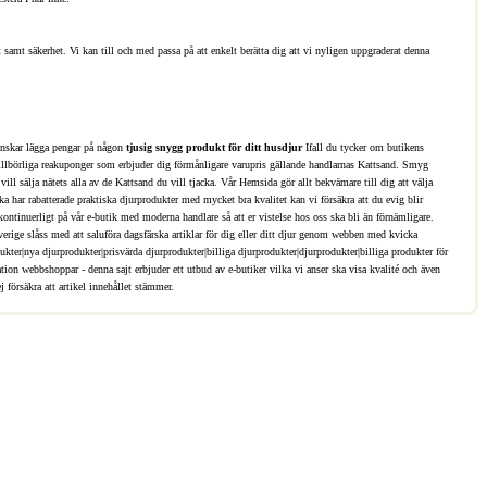
samt säkerhet. Vi kan till och med passa på att enkelt berätta dig att vi nyligen uppgraderat denna
 önskar lägga pengar på någon
tjusig snygg produkt för ditt husdjur
Ifall du tycker om butikens
r tillbörliga reakuponger som erbjuder dig förmånligare varupris gällande handlarnas Kattsand. Smyg
ill sälja nätets alla av de Kattsand du vill tjacka. Vår Hemsida gör allt bekvämare till dig att välja
ka har rabatterade praktiska djurprodukter med mycket bra kvalitet kan vi försäkra att du evig blir
 kontinuerligt på vår e-butik med moderna handlare så att er vistelse hos oss ska bli än förnämligare.
ige slåss med att saluföra dagsfärska artiklar för dig eller ditt djur genom webben med kvicka
kter|nya djurprodukter|prisvärda djurprodukter|billiga djurprodukter|djurprodukter|billiga produkter för
riation webbshoppar - denna sajt erbjuder ett utbud av e-butiker vilka vi anser ska visa kvalité och även
 försäkra att artikel innehållet stämmer.