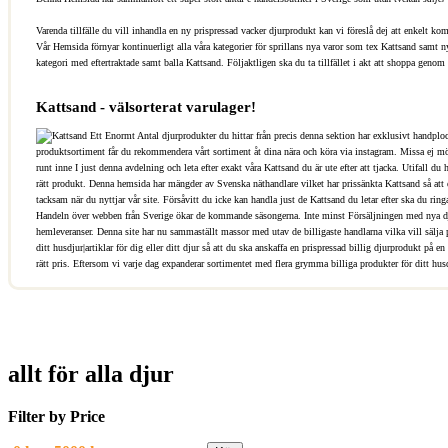
Varenda tillfälle du vill inhandla en ny prispressad vacker djurprodukt kan vi föreslå dej att enkelt kom
Vår Hemsida förnyar kontinuerligt alla våra kategorier för sprillans nya varor som tex Kattsand samt n
kategori med eftertraktade samt balla Kattsand. Följaktligen ska du ta tillfället i akt att shoppa genom 
Kattsand - välsorterat varulager!
Ett Enormt Antal djurprodukter du hittar från precis denna sektion har exklusivt handplo
produktsortiment får du rekommendera vårt sortiment åt dina nära och köra via instagram. Missa ej möjli
runt inne I just denna avdelning och leta efter exakt våra Kattsand du är ute efter att tjacka. Utifall d
rätt produkt. Denna hemsida har mängder av Svenska näthandlare vilket har prissänkta Kattsand så att du
tacksam när du nyttjar vår site. Försåvitt du icke kan handla just de Kattsand du letar efter ska du ring
Handeln över webben från Sverige ökar de kommande säsongerna. Inte minst Försäljningen med nya djurp
hemleveranser. Denna site har nu sammaställt massor med utav de billigaste handlarna vilka vill sälja p
ditt husdjur|artiklar för dig eller ditt djur så att du ska anskaffa en prispressad billig djurprodukt på
rätt pris. Eftersom vi varje dag expanderar sortimentet med flera grymma billiga produkter för ditt husdj
allt för alla djur
Filter by Price