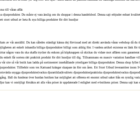
ma till våran affär.
ya djurprodukter. Du måste ej vara änslig om du shoppar i denna handelsbod. Denna sajt erbjuder enbart kvalitet 
ett stort utbud av heta & nya billiga produkter för ditt husdjur
ckats av vår anställd. Du kan således ständigt känna dej förvissad med att direkt använda våran webshop då du
gheten att enkelt inhandla billiga djurprodukter billigt som aldrig förr. I vardera artikel existerar en länk fö
u hittar någon vara du ska skaffa trycker du enkom på köpknappen så skickas du vidare mot affären som garanterat v
 enkelt får sortera rätt praktisk produkt för ditt husdjur till dig. Tillsammans en massiv variation handlare vil
a vår site så vår butik kan ladda på sortimentet innehållande ytterligare billiga djurprodukter. Denna shop fyller
rodukter. Tillbehör som tex Kattsand kränger skarpare än förr om åren. Ett Stort Utbud leverantörer inom Sver
risvärda snygga djurprodukter|vackra djurartiklar|kvalitets djurprodukter|praktiska djurprodukter|vackra djurprodu
 en gång. Ifall du funderar över hurdan butiken har möjlighet att offerera ett enormt utbud saker från en rymlig va
ur kan vi omöjligt försäkra att alla våra priser är uppdaterade I enlighet med e-butikens priser. Denna sajt kan ej