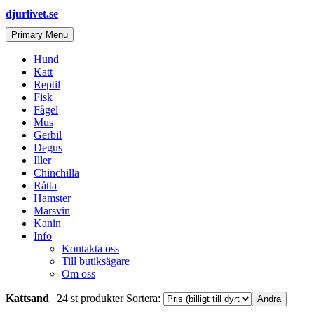
djurlivet.se
Search
Skip
Primary Menu
to
content
Hund
Katt
Reptil
Fisk
Fågel
Mus
Gerbil
Degus
Iller
Chinchilla
Råtta
Hamster
Marsvin
Kanin
Info
Kontakta oss
Till butiksägare
Om oss
Kattsand
| 24 st produkter
Sortera: