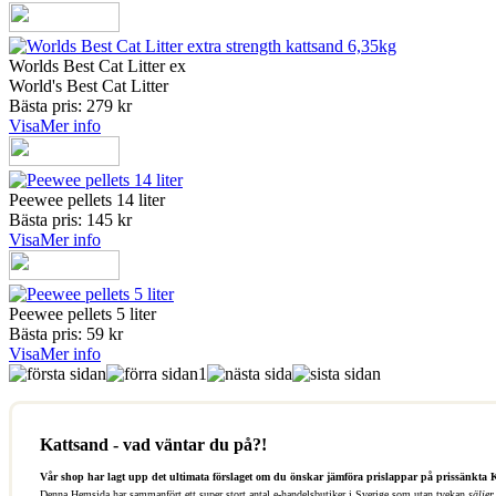
Worlds Best Cat Litter ex
World's Best Cat Litter
Bästa pris: 279 kr
Visa
Mer info
Peewee pellets 14 liter
Bästa pris: 145 kr
Visa
Mer info
Peewee pellets 5 liter
Bästa pris: 59 kr
Visa
Mer info
1
Kattsand - vad väntar du på?!
Vår shop har lagt upp det ultimata förslaget om du önskar jämföra prislappar på prissänkta 
Denna Hemsida har sammanfört ett super stort antal e-handelsbutiker i Sverige som utan tvekan
säljer