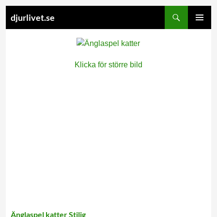
Search
djurlivet.se
SKIP
PRIMARY
TO
MENU
CONTENT
Klicka för större bild
Änglaspel katter Stilig