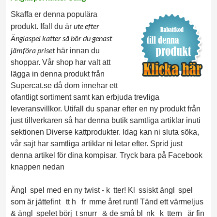
Skaffa er denna populära
ute efter
produkt. Ifall du är
Änglaspel katter så bör du genast
jämföra priset
här innan du
shoppar. Vår shop har valt att
lägga in denna produkt från
Supercat.se då dom innehar ett
ofantligt sortiment samt kan erbjuda trevliga
leveransvillkor. Utifall du spanar efter en ny produkt från
just tillverkaren så har denna butik samtliga artiklar inuti
sektionen Diverse kattprodukter. Idag kan ni sluta söka,
vår sajt har samtliga artiklar ni letar efter. Sprid just
denna artikel för dina kompisar. Tryck bara på Facebook
knappen nedan
Ängl
spel med en ny twist - k
tter! Kl
ssiskt ängl
spel
som är jättefint
tt h
fr
mme året runt! Tänd ett värmeljus
& ängl
spelet börj
t snurr
& de små bl
nk
k
ttern
är fin