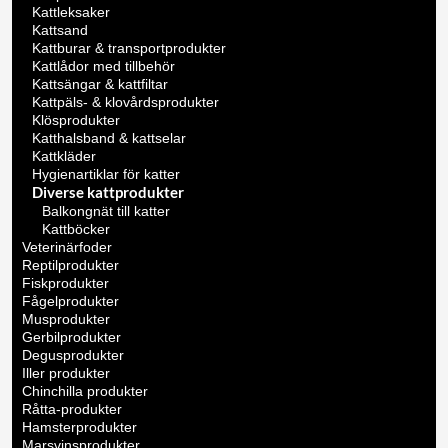
Kattleksaker
Kattsand
Kattburar & transportprodukter
Kattlådor med tillbehör
Kattsängar & kattfiltar
Kattpäls- & klovårdsprodukter
Klösprodukter
Katthalsband & kattselar
Kattkläder
Hygienartiklar för katter
Diverse kattprodukter
Balkongnät till katter
Kattböcker
Veterinärfoder
Reptilprodukter
Fiskprodukter
Fågelprodukter
Musprodukter
Gerbilprodukter
Degusprodukter
Iller produkter
Chinchilla produkter
Råtta-produkter
Hamsterprodukter
Marsvinsprodukter