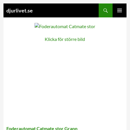
Search
djurlivet.se
SKIP
PRIMARY
TO
MENU
CONTENT
Klicka för större bild
Foderautomat Catmate stor Grann