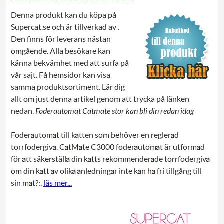
Denna produkt kan du köpa på
Supercat.se och är tillverkad av .
Den finns för leverans nästan
omgående. Alla besökare kan
känna bekvämhet med att surfa på
vår sajt. Få hemsidor kan visa
samma produktsortiment. Lär dig
allt om just denna artikel genom att trycka på länken
nedan.
Foderautomat Catmate stor kan bli din redan idag
Foder
utom
t till k
tten som behöver en regler
d
torrfodergiv
. C
tM
te C3000 foder
utom
t är utform
d
för
tt säkerställ
din k
tts rekommender
de torrfodergiv
om din k
tt
v olik
nledning
r inte k
n h
fri tillgång till
sin m
t?:.
läs mer...