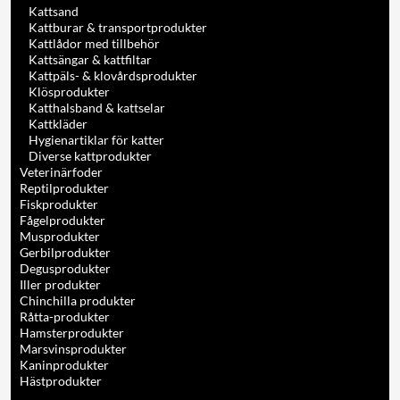
Kattsand
Kattburar & transportprodukter
Kattlådor med tillbehör
Kattsängar & kattfiltar
Kattpäls- & klovårdsprodukter
Klösprodukter
Katthalsband & kattselar
Kattkläder
Hygienartiklar för katter
Diverse kattprodukter
Veterinärfoder
Reptilprodukter
Fiskprodukter
Fågelprodukter
Musprodukter
Gerbilprodukter
Degusprodukter
Iller produkter
Chinchilla produkter
Råtta-produkter
Hamsterprodukter
Marsvinsprodukter
Kaninprodukter
Hästprodukter