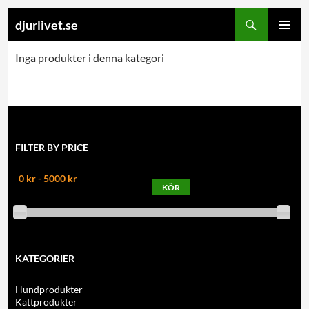
Search
djurlivet.se
SKIP
PRIMARY
TO
Inga produkter i denna kategori
MENU
CONTENT
FILTER BY PRICE
0 kr - 5000 kr
KATEGORIER
Hundprodukter
Kattprodukter