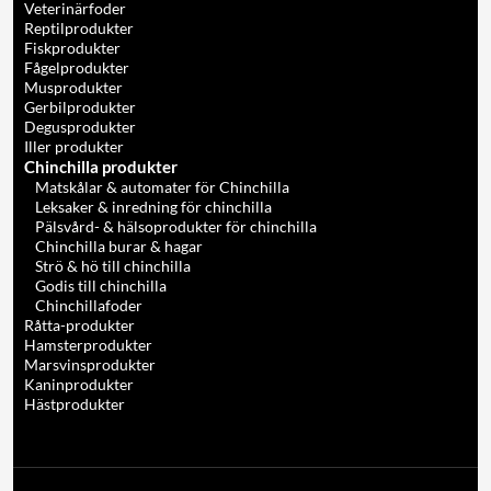
Veterinärfoder
Reptilprodukter
Fiskprodukter
Fågelprodukter
Musprodukter
Gerbilprodukter
Degusprodukter
Iller produkter
Chinchilla produkter
Matskålar & automater för Chinchilla
Leksaker & inredning för chinchilla
Pälsvård- & hälsoprodukter för chinchilla
Chinchilla burar & hagar
Strö & hö till chinchilla
Godis till chinchilla
Chinchillafoder
Råtta-produkter
Hamsterprodukter
Marsvinsprodukter
Kaninprodukter
Hästprodukter