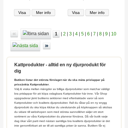
Visa
Mer info
Visa
Mer info
1
|
2
|
3
|
4
|
5
|
6
|
7
|
8
|
9
|
10
Kattprodukter - alltid en ny djurprodukt för
dig
Butiken listar det största förslaget när du ska mäta prislappar på
prissänkta Kattprodukter
.
Välj & vraka mellan mängder av billiga djurprodukter som matchar väldigt
bra prislappar för att köpa oslagbara Kattprodukter här inne. Vår Shop
uppgraderar jämt butikens sektioner med eftertraktade varor så som
Kattprodukter och kvalitets djurprodukter. Ifall du råkar på en ny snygg
djurprodukt du ska köpa klickar du uteslutande på köpknappen så skickas
du vidare till webshopen som med största sannolikhet säljer ett stort
sortiment av våra Kattprodukter du planerar förvärva. Då vår butik varje
dag ökar vårt parti med nästan samtliga bra kvalitets djurprodukter är det
inte genomförbart att se till att samtliga priser är sanna. Butiken får ej