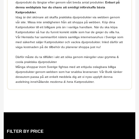
djurprodukt du längtar efter genom vårt breda antal produkter.
Enbart på
denna webbplats har du chans att smidigt införskaffa bästa
Kattprodukter
.
Idag är det skönare att skaffa praktiska djurprodukter via webben genom
vår site. Missa inte smidigheten från att shoppa på webben. Köp dina
Kattprodukter till ett billigare pris än i vanliga handlare. När du ska köpa
Kattprodukter så har du funnit korrekt ställe som har de grejer du villa ha.
Vår Hemsida har sammanfört nätets samtliga internetvaruhus i Sverige som
med säkerhet säljer Kattprodukter och vackra djurprodukter. Inled därför att
väga kostnaden på de tillbehör du planerar shoppa just nu!
Därför måste du ta tillfället i akt att söka genom mängder utav grymma &
coola praktiska djurprodukter
Många shoppar inom Sverige fightas med att erbjuda oslagbara billiga
djurprodukter genom webben som har snabba leveranser. Vår Butik tänker
dessutom passa på att enkelt meddela dig att vi nyss upplyft denna
avdelning innehållande
moderna & heta Kattprodukter
.
FILTER BY PRICE