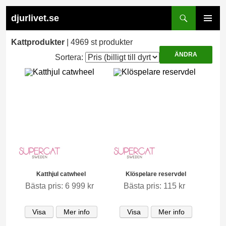
Search
djurlivet.se
SKIP
PRIMARY
TO
MENU
Kattprodukter
| 4969 st produkter
CONTENT
Sortera:
Katthjul catwheel
Klöspelare reservdel
Bästa pris: 6 999 kr
Bästa pris: 115 kr
Visa
Mer info
Visa
Mer info