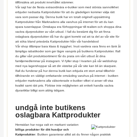
tillförsäkra att produkt innehållet stämmer.
Vår sajt har de flesta extraordinära e-butiker som med största sannolikhet
erbjuder nedsatta Kattprodukter för att du gladeligen kommer välja rätt
vara som passar dig. Denna butik har en totalt originell uppsättning
Kattprodukter från Marknadens alla varuhus på internet för att du kan
spara tusenlappar. Omskapa era förhoppningar till realism och shoppa dina
vackra djurprodukter av vårt utbud. I fall du bestämt dig för att finna
oslagbara djurprodukter då har du gjort korrekt val att ta del av vår site för
att söka bland prisvärda Kattprodukter från vår handelsbod
Vår shop tillämpar bara klass & trygghet. Inuti vardera vara finns en länk åt
lämpliga rabattkoder som ger lägre varupris på butikens Kattprodukter. Ifall
du gillar vårt produktsortiment får du prata om vårt utbud åt dina
familjemedlemmar på instagram. Vi fyller stup I kvarten på vår webbshop
med nya lagershoppar så att din vistelse på vår site kan bli än skarpare.
Ifall du funderar på hur denna butik kan erbjuda ett stort antal tillbehör
tillhörande en väldigt omfattande omväxling varuhus på internet - butiken
erbjuder marknadens alla välsorterade e-butiker vilket vi anser vill visa
kvalité samt rätt pris. Förbise inte möjligheten att enkelt handla vackra
djurartiklar billigt som aldrig tidigare.
undgå inte butikens
oslagbara Kattprodukter
Hemsidan har noga valt en markant variation
billiga produkter för ditt husdjur och
Kattprodukter
. Butiken garanterar alltid att du finner någon praktisk