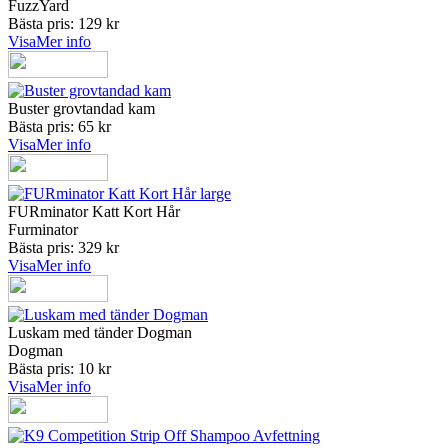
FuzzYard
Bästa pris: 129 kr
Visa
Mer info
Buster grovtandad kam
Bästa pris: 65 kr
Visa
Mer info
FURminator Katt Kort Hår
Furminator
Bästa pris: 329 kr
Visa
Mer info
Luskam med tänder Dogman
Dogman
Bästa pris: 10 kr
Visa
Mer info