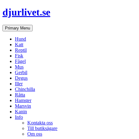
djurlivet.se
Search
Skip
Primary Menu
to
content
Hund
Katt
Reptil
Fisk
Fågel
Mus
Gerbil
Degus
Iller
Chinchilla
Råtta
Hamster
Marsvin
Kanin
Info
Kontakta oss
Till butiksägare
Om oss