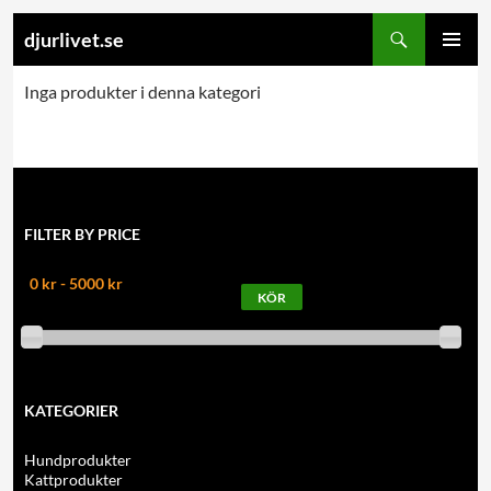
Search
djurlivet.se
SKIP
PRIMARY
TO
Inga produkter i denna kategori
MENU
CONTENT
FILTER BY PRICE
0 kr - 5000 kr
KATEGORIER
Hundprodukter
Kattprodukter