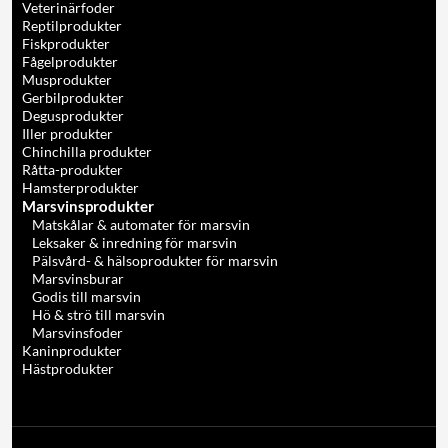
Veterinärfoder
Reptilprodukter
Fiskprodukter
Fågelprodukter
Musprodukter
Gerbilprodukter
Degusprodukter
Iller produkter
Chinchilla produkter
Råtta-produkter
Hamsterprodukter
Marsvinsprodukter
Matskålar & automater för marsvin
Leksaker & inredning för marsvin
Pälsvård- & hälsoprodukter för marsvin
Marsvinsburar
Godis till marsvin
Hö & strö till marsvin
Marsvinsfoder
Kaninprodukter
Hästprodukter