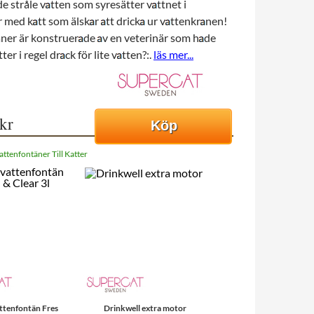
e stråle v
tten som syresätter v
ttnet i
r med k
tt som älsk
r
tt drick
ur v
ttenkr
nen!
ner är konstruer
de
v en veterinär som h
de
tter i regel dr
ck för lite v
tten?:.
läs mer...
 kr
Köp
attenfontäner Till Katter
attenfontän Fres
Drinkwell extra motor