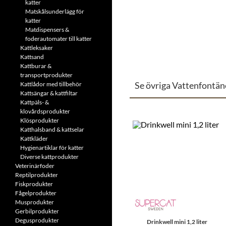
katter
Matskålsunderlägg för
katter
Matdispensers &
foderautomater till katter
Kattleksaker
Kattsand
Kattburar &
transportprodukter
Se övriga Vattenfontäner
Kattlådor med tillbehör
Kattsängar & kattfiltar
Kattpäls- &
klovårdsprodukter
Klösprodukter
Katthalsband & kattselar
Kattkläder
Hygienartiklar för katter
Diverse kattprodukter
Veterinärfoder
Reptilprodukter
Fiskprodukter
Fågelprodukter
Musprodukter
Gerbilprodukter
Degusprodukter
Drinkwell mini 1,2 liter