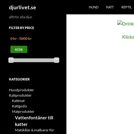
SKIP TO CONTENT
Search
djurlivet.se
HUND
KATT
REPTIL
allt för alla djur
FILTER BY PRICE
Klicka
0 kr - 5000 kr
KATEGORIER
Hundprodukter
Kattprodukter
Kattmat
Kattgodis
Matprodukter
Vattenfontäner till
katter
Matskålar & matbarer för