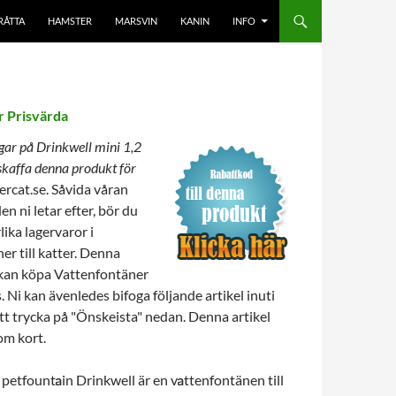
RÅTTA
HAMSTER
MARSVIN
KANIN
INFO
er Prisvärda
gar på Drinkwell mini 1,2
nskaffa denna produkt för
cat.se. Såvida våran
en ni letar efter, bör du
ika lagervaror i
r till katter. Denna
 kan köpa Vattenfontäner
is. Ni kan ävenledes bifoga följande artikel inuti
tt trycka på "Önskeista" nedan. Denna artikel
nom kort.
l petfount
in Drinkwell är en v
ttenfontänen till