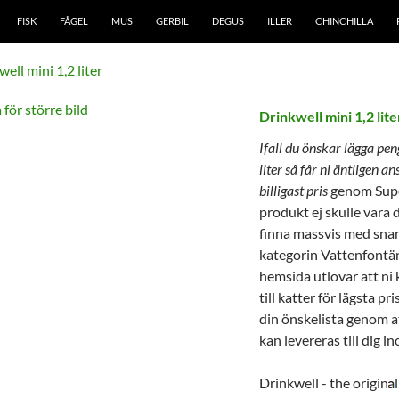
FISK
FÅGEL
MUS
GERBIL
DEGUS
ILLER
CHINCHILLA
 för större bild
Drinkwell mini 1,2 lit
Ifall du önskar
lägga pen
liter
så får ni äntligen a
billigast pris
genom Super
produkt ej skulle vara d
finna massvis med snarl
kategorin Vattenfontäne
hemsida utlovar att ni
till katter för lägsta pr
din önskelista genom a
kan levereras till dig i
Drinkwell - the origin