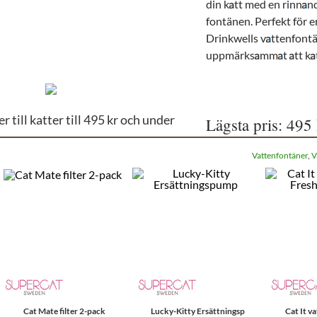
din k
tt med en rinn
nd
fontänen. Perfekt för e
Drinkwells v
ttenfontä
uppmärks
mm
t
tt k
 till katter till 495 kr och under
Lägsta pris: 495
Vattenfontäner
,
V
Cat Mate filter 2-pack
Lucky-Kitty Ersättningsp
Cat It v